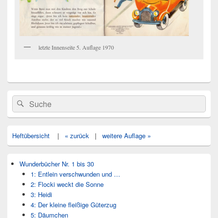
letzte Innenseite 5. Auflage 1970
Primärer
Search
Suche
Seitenleisten
for:
Widget-
Bereich
Heftübersicht
|
« zurück
|
weitere Auflage »
Wunderbücher Nr. 1 bis 30
1: Entlein verschwunden und …
2: Flocki weckt die Sonne
3: Heidi
4: Der kleine fleißige Güterzug
5: Däumchen