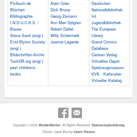
Pixibuch.de
Alain Grée
Deutschen
Blüchert
Dick Bruna
Nationalbibliothek
Bibliographie
Georg Zemann
Int.
I.N.D.U.C.K.S. /
Ann Mari Sjögren
Jugendbibliothek
Bause
Robert Dallet
The European
Steve Santi (engl.)
Willy Schermelé
Library
Enid Blyton Society
Jeanne Lagarde
Grand Comics
(engl.)
Database
Bildschriften-Archiv
Carlsen Verlag
TuckDB.org (engl.)
Virtuelles Depot
past children's
Spielzeugmuseum
books
KVK - Karlsruher
Virtueller Katalog
Copyright © 2026
WunderBücher
. All Rights Reserved.
Datenschutzerklärung
Theme: Catch Box by
Catch Themes