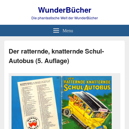
WunderBücher
Die phantastische Welt der WunderBücher
Menu
Der ratternde, knatternde Schul-
Autobus (5. Auflage)