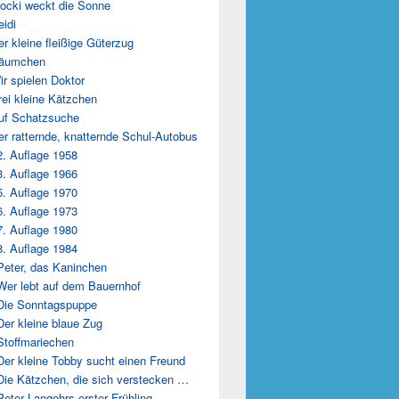
locki weckt die Sonne
eidi
er kleine fleißige Güterzug
Däumchen
ir spielen Doktor
rei kleine Kätzchen
uf Schatzsuche
er ratternde, knatternde Schul-Autobus
2. Auflage 1958
3. Auflage 1966
5. Auflage 1970
6. Auflage 1973
7. Auflage 1980
8. Auflage 1984
Peter, das Kaninchen
Wer lebt auf dem Bauernhof
Die Sonntagspuppe
Der kleine blaue Zug
Stoffmariechen
Der kleine Tobby sucht einen Freund
Die Kätzchen, die sich verstecken …
Peter Langohrs erster Frühling