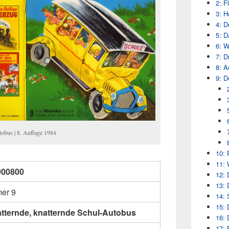
2: F
3: H
4: D
5: 
6: W
7: D
8: A
9: D
tobus | 8. Auflage 1984
10: 
11: 
900800
12: 
13: 
er 9
14: 
15: 
atternde, knatternde Schul-Autobus
16: 
17: 