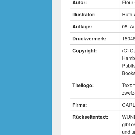
Autor:
Fleur
Illustrator:
Ruth
Auflage:
08. A
Druckvermerk:
15048
Copyright:
(C) C
Hambu
Publi
Books
Titellogo:
Text
zweiz
Firma:
CARL
Rückseitentext:
WUNDE
gibt 
und u