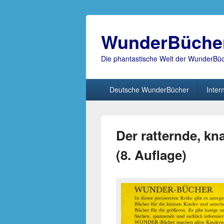
WunderBüche
Die phantastische Welt der WunderBü
Hauptmenü
Deutsche WunderBücher
Inter
Der ratternde, k
(8. Auflage)