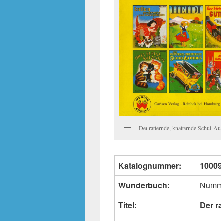
Der ratternde, knatternde Schul-Au
Katalognummer:
1000
Wunderbuch:
Numm
Titel:
Der r