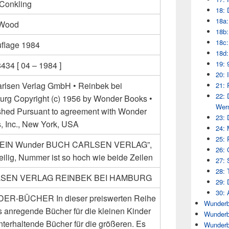
 Conkling
18: 
18a:
 Wood
18b:
18c:
uflage 1984
18d:
19: 
434 [ 04 – 1984 ]
20: 
arlsen Verlag GmbH • Reinbek bei
21: 
22: 
rg Copyright (c) 1956 by Wonder Books •
Wern
shed Pursuant to agreement with Wonder
23: 
, Inc., New York, USA
24: 
25: 
: “EIN Wunder BUCH CARLSEN VERLAG”,
26: 
eilig, Nummer ist so hoch wie beide Zeilen
27: 
28: 
SEN VERLAG REINBEK BEI HAMBURG
29: 
30: 
R-BÜCHER In dieser preiswerten Reihe
Wunderb
es anregende Bücher für die kleinen Kinder
Wunderb
nterhaltende Bücher für die größeren. Es
Wunderb