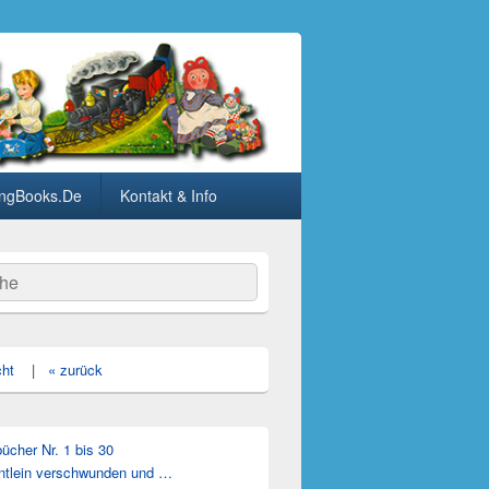
ngBooks.De
Kontakt & Info
he
cht
|
« zurück
cher Nr. 1 bis 30
ntlein verschwunden und …