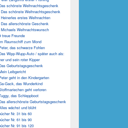
Das schönste Weihnachtsgeschenk
 Das schönste Weihnachtsgeschenk
 Heinerles erstes Weihnachten
 Das allerschönste Geschenk
 Michaels Weihnachtswunsch
9 treue Freunde
Im Raumschiff zum Mond
Peter, das schwarze Fohlen
Das Wipp-Wupp-Auto / später auch als:
er und sein roter Kipper
Das Geburtstagsgeschenk
Mein Leibgericht
Peter geht in den Kindergarten
Ga-Gack, das Wunderkind
Stoffmariechen geht verloren
Tuggy, das Schleppboot
Das allerschönste Geburtstagsgeschenk
Alles wächst und blüht
ücher Nr. 31 bis 60
ücher Nr. 61 bis 90
ücher Nr. 91 bis 120