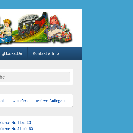
ngBooks.De
Kontakt & Info
he
cht
|
« zurück
|
weitere Auflage »
cher Nr. 1 bis 30
ücher Nr. 31 bis 60