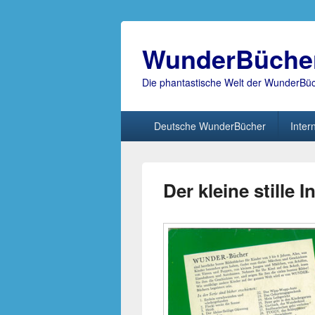
WunderBüche
Die phantastische Welt der WunderBü
Hauptmenü
Deutsche WunderBücher
Inter
Der kleine stille I