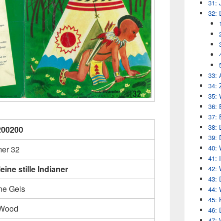
31: 
32: 
33: 
34: 
35: 
36: 
37: 
38: 
200200
39: 
40: 
er 32
41: 
eine stille Indianer
42: 
43: 
ne Geis
44: 
45: 
 Wood
46: 
47: 