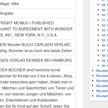
uflage 1964
48: 
49: 
 Angabe
50: 
51: 
RIGHT MCMLVI • PUBLISHED
52: 
UANT TO AGREEMENT WITH WONDER
53: 
, INC., NEW YORK, N.Y., U.S.A.
54: 
55: 
: “EIN Wunder BUCH CARLSEN VERLAG”,
56: 
eilig, Nummer ist so hoch wie beide Zeilen
57: 
58: 
SEN VERLAG REINBEK BEI HAMBURG
59:
60: 
ER-BÜCHER sind herrliche bunte
Wunderb
bücher für Kinder von 3 bis 8 Jahren. Alles,
Wunderb
Wunderb
inder besonders gern haben, findet man in
Wunderb
 : Märchen und Geschichten von Tieren und
Wunderb
n, von kleinen Jungen und Mädchen, von
Wunderb
fen, Eisenbahnen und Autobussen.
n Sie Ihr Kind auf den Schoß, lesen Sie