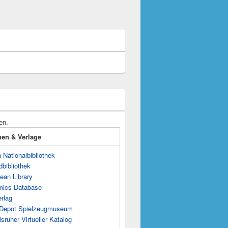
en.
onen & Verlage
Nationalbibliothek
dbibliothek
ean Library
mics Database
rlag
s Depot Spielzeugmuseum
sruher Virtueller Katalog