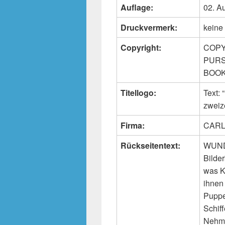
Auflage:
02. A
Druckvermerk:
keine
Copyright:
COPY
PURS
BOOKS
Titellogo:
Text
zweiz
Firma:
CARL
Rückseitentext:
WUND
Bilder
was K
ihnen
Puppe
Schif
Nehme