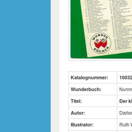
Katalognummer:
1003
Wunderbuch:
Numm
Titel:
Der kl
Autor:
Darle
Illustrator:
Ruth