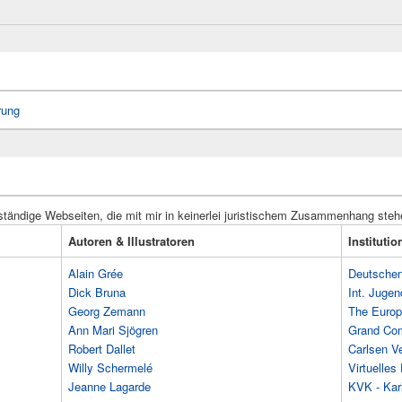
rung
ständige Webseiten, die mit mir in keinerlei juristischem Zusammenhang steh
Autoren & Illustratoren
Instituti
Alain Grée
Deutschen 
Dick Bruna
Int. Jugen
Georg Zemann
The Europ
Ann Mari Sjögren
Grand Co
Robert Dallet
Carlsen Ve
Willy Schermelé
Virtuelle
Jeanne Lagarde
KVK - Karl