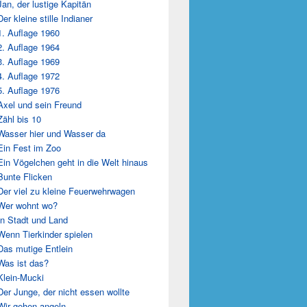
Jan, der lustige Kapitän
Der kleine stille Indianer
1. Auflage 1960
2. Auflage 1964
3. Auflage 1969
4. Auflage 1972
5. Auflage 1976
Axel und sein Freund
Zähl bis 10
Wasser hier und Wasser da
Ein Fest im Zoo
Ein Vögelchen geht in die Welt hinaus
Bunte Flicken
Der viel zu kleine Feuerwehrwagen
Wer wohnt wo?
In Stadt und Land
Wenn Tierkinder spielen
Das mutige Entlein
Was ist das?
Klein-Mucki
Der Junge, der nicht essen wollte
Wir gehen angeln