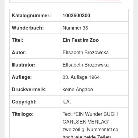
Katalognummer:
1003600300
Wunderbuch:
Nummer 36
Titel:
Ein Fest im Zoo
Autor:
Elisabeth Brozowska
Illustrator:
Elisabeth Brozowska
Auflage:
03. Auflage 1964
Druckvermerk:
keine Angabe
Copyright:
k.A.
Titellogo:
Text: “EIN Wunder BUCH
CARLSEN VERLAG”,
zweizeilig, Nummer ist so
hoch wie beide Zeilen