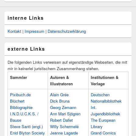
interne Links
Kontakt
|
Impressum
|
Datenschutzerklärung
externe Links
Die folgenden Links verweisen auf eigenständige Webseiten, die mit
mir in keinerlei juristischem Zusammenhang stehen.
Sammler
Autoren &
Institutionen &
Illustratoren
Verlage
Pixibuch.de
Alain Grée
Deutschen
Blüchert
Dick Bruna
Nationalbibliothek
Bibliographie
Georg Zemann
Int.
I.N.D.U.C.K.S. /
Ann Mari Sjögren
Jugendbibliothek
Bause
Robert Dallet
The European
Steve Santi (engl.)
Willy Schermelé
Library
Enid Blyton Society
Jeanne Lagarde
Grand Comics