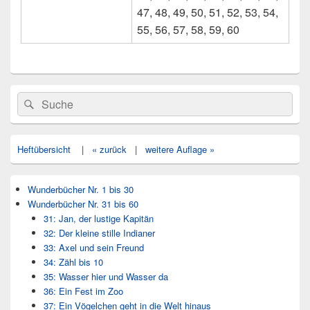
47, 48, 49, 50, 51, 52, 53, 54,
55, 56, 57, 58, 59, 60
Primärer
Search
Suche
Seitenleisten
for:
Widget-
Bereich
Heftübersicht
|
« zurück
|
weitere Auflage »
Wunderbücher Nr. 1 bis 30
Wunderbücher Nr. 31 bis 60
31: Jan, der lustige Kapitän
32: Der kleine stille Indianer
33: Axel und sein Freund
34: Zähl bis 10
35: Wasser hier und Wasser da
36: Ein Fest im Zoo
37: Ein Vögelchen geht in die Welt hinaus