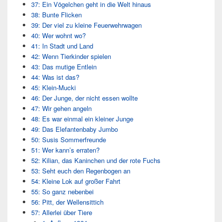
37: Ein Vögelchen geht in die Welt hinaus
38: Bunte Flicken
39: Der viel zu kleine Feuerwehrwagen
40: Wer wohnt wo?
41: In Stadt und Land
42: Wenn Tierkinder spielen
43: Das mutige Entlein
44: Was ist das?
45: Klein-Mucki
46: Der Junge, der nicht essen wollte
47: Wir gehen angeln
48: Es war einmal ein kleiner Junge
49: Das Elefantenbaby Jumbo
50: Susis Sommerfreunde
51: Wer kann’s erraten?
52: Kilian, das Kaninchen und der rote Fuchs
53: Seht euch den Regenbogen an
54: Kleine Lok auf großer Fahrt
55: So ganz nebenbei
56: Pitt, der Wellensittich
57: Allerlei über Tiere