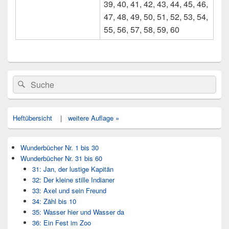
39, 40, 41, 42, 43, 44, 45, 46,
47, 48, 49, 50, 51, 52, 53, 54,
55, 56, 57, 58, 59, 60
Primärer
Search
Suche
Seitenleisten
for:
Widget-
Bereich
Heftübersicht
|
weitere Auflage »
Wunderbücher Nr. 1 bis 30
Wunderbücher Nr. 31 bis 60
31: Jan, der lustige Kapitän
32: Der kleine stille Indianer
33: Axel und sein Freund
34: Zähl bis 10
35: Wasser hier und Wasser da
36: Ein Fest im Zoo