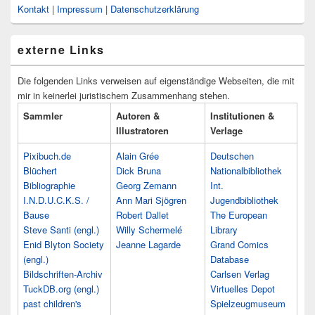
Kontakt
|
Impressum
|
Datenschutzerklärung
externe Links
Die folgenden Links verweisen auf eigenständige Webseiten, die mit
mir in keinerlei juristischem Zusammenhang stehen.
Sammler
Autoren &
Institutionen &
Illustratoren
Verlage
Pixibuch.de
Alain Grée
Deutschen
Blüchert
Dick Bruna
Nationalbibliothek
Bibliographie
Georg Zemann
Int.
I.N.D.U.C.K.S. /
Ann Mari Sjögren
Jugendbibliothek
Bause
Robert Dallet
The European
Steve Santi (engl.)
Willy Schermelé
Library
Enid Blyton Society
Jeanne Lagarde
Grand Comics
(engl.)
Database
Bildschriften-Archiv
Carlsen Verlag
TuckDB.org (engl.)
Virtuelles Depot
past children's
Spielzeugmuseum