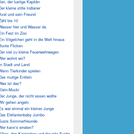
Jan, der lustige Kapitän
Der kleine stille Indianer
Axel und sein Freund
Zähl bis 10
Wasser hier und Wasser da
Ein Fest im Zoo
Ein Vögelchen geht in die Welt hinaus
Bunte Flicken
Der viel zu kleine Feuerwehrwagen
Wer wohnt wo?
In Stadt und Land
Wenn Tierkinder spielen
Das mutige Entlein
Was ist das?
Klein-Mucki
Der Junge, der nicht essen wollte
Wir gehen angeln
Es war einmal ein kleiner Junge
Das Elefantenbaby Jumbo
Susis Sommerfreunde
Wer kann’s erraten?
Kilian, das Kaninchen und der rote Fuchs