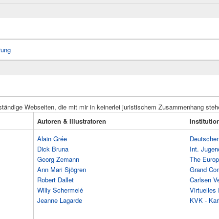
rung
ständige Webseiten, die mit mir in keinerlei juristischem Zusammenhang steh
Autoren & Illustratoren
Instituti
Alain Grée
Deutschen 
Dick Bruna
Int. Jugen
Georg Zemann
The Europ
Ann Mari Sjögren
Grand Co
Robert Dallet
Carlsen Ve
Willy Schermelé
Virtuelle
Jeanne Lagarde
KVK - Karl