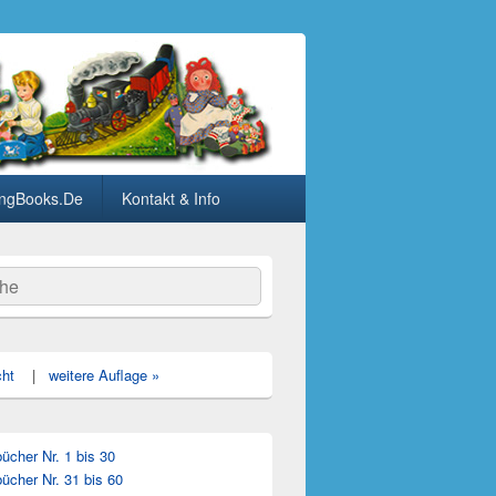
ngBooks.De
Kontakt & Info
he
cht
|
weitere Auflage »
cher Nr. 1 bis 30
ücher Nr. 31 bis 60