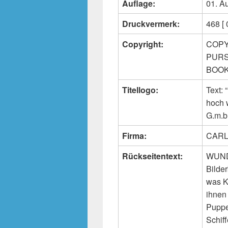
Auflage:
01. A
Druckvermerk:
468 [ 
Copyright:
COPY
PURS
BOOKS
Titellogo:
Text:
hoch
G.m.b.
Firma:
CARL
Rückseitentext:
WUND
Bilder
was K
ihnen
Puppe
Schif