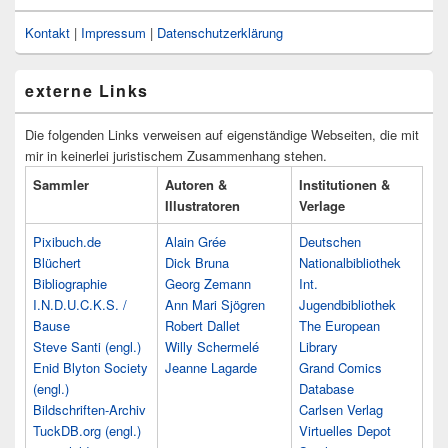
Kontakt
|
Impressum
|
Datenschutzerklärung
externe Links
Die folgenden Links verweisen auf eigenständige Webseiten, die mit
mir in keinerlei juristischem Zusammenhang stehen.
Sammler
Autoren &
Institutionen &
Illustratoren
Verlage
Pixibuch.de
Alain Grée
Deutschen
Blüchert
Dick Bruna
Nationalbibliothek
Bibliographie
Georg Zemann
Int.
I.N.D.U.C.K.S. /
Ann Mari Sjögren
Jugendbibliothek
Bause
Robert Dallet
The European
Steve Santi (engl.)
Willy Schermelé
Library
Enid Blyton Society
Jeanne Lagarde
Grand Comics
(engl.)
Database
Bildschriften-Archiv
Carlsen Verlag
TuckDB.org (engl.)
Virtuelles Depot