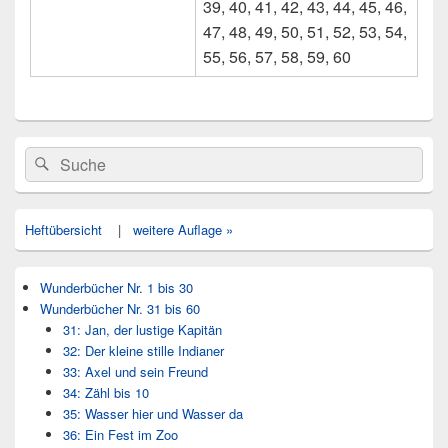
39, 40, 41, 42, 43, 44, 45, 46,
47, 48, 49, 50, 51, 52, 53, 54,
55, 56, 57, 58, 59, 60
Primärer
Search
Suche
Seitenleisten
for:
Widget-
Bereich
Heftübersicht
|
weitere Auflage »
Wunderbücher Nr. 1 bis 30
Wunderbücher Nr. 31 bis 60
31: Jan, der lustige Kapitän
32: Der kleine stille Indianer
33: Axel und sein Freund
34: Zähl bis 10
35: Wasser hier und Wasser da
36: Ein Fest im Zoo