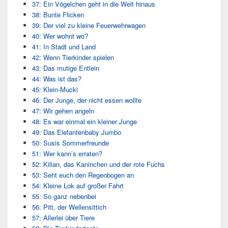
37: Ein Vögelchen geht in die Welt hinaus
38: Bunte Flicken
39: Der viel zu kleine Feuerwehrwagen
40: Wer wohnt wo?
41: In Stadt und Land
42: Wenn Tierkinder spielen
43: Das mutige Entlein
44: Was ist das?
45: Klein-Mucki
46: Der Junge, der nicht essen wollte
47: Wir gehen angeln
48: Es war einmal ein kleiner Junge
49: Das Elefantenbaby Jumbo
50: Susis Sommerfreunde
51: Wer kann’s erraten?
52: Kilian, das Kaninchen und der rote Fuchs
53: Seht euch den Regenbogen an
54: Kleine Lok auf großer Fahrt
55: So ganz nebenbei
56: Pitt, der Wellensittich
57: Allerlei über Tiere