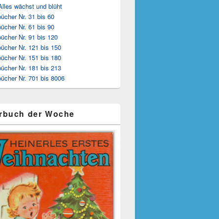
Alles wächst und blüht
ücher Nr. 31 bis 60
ücher Nr. 61 bis 90
ücher Nr. 91 bis 120
ücher Nr. 121 bis 150
ücher Nr. 151 bis 180
ücher Nr. 181 bis 213
ücher Nr. 701 bis 8006
rbuch der Woche