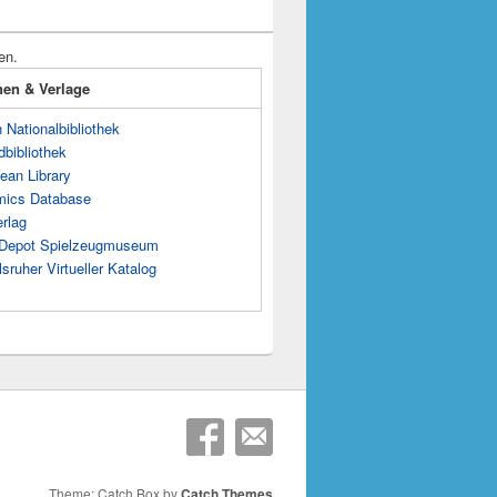
en.
onen & Verlage
Nationalbibliothek
dbibliothek
ean Library
mics Database
rlag
s Depot Spielzeugmuseum
sruher Virtueller Katalog
Theme: Catch Box by
Catch Themes