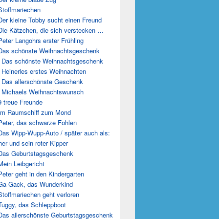
Stoffmariechen
Der kleine Tobby sucht einen Freund
Die Kätzchen, die sich verstecken …
Peter Langohrs erster Frühling
Das schönste Weihnachtsgeschenk
 Das schönste Weihnachtsgeschenk
 Heinerles erstes Weihnachten
 Das allerschönste Geschenk
 Michaels Weihnachtswunsch
9 treue Freunde
Im Raumschiff zum Mond
Peter, das schwarze Fohlen
Das Wipp-Wupp-Auto / später auch als:
er und sein roter Kipper
Das Geburtstagsgeschenk
Mein Leibgericht
Peter geht in den Kindergarten
Ga-Gack, das Wunderkind
Stoffmariechen geht verloren
Tuggy, das Schleppboot
Das allerschönste Geburtstagsgeschenk