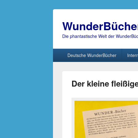
WunderBüche
Die phantastische Welt der WunderBü
Hauptmenü
Deutsche WunderBücher
Inter
Der kleine fleißig