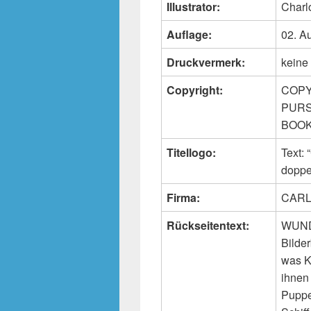
Illustrator:
Charlo
Auflage:
02. A
Druckvermerk:
keine
Copyright:
COPY
PURS
BOOKS
Titellogo:
Text:
doppe
Firma:
CARL
Rückseitentext:
WUND
Bilder
was K
ihnen
Puppe