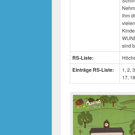
Schif
Nehme
ihm d
vielen
Kinde
WUNDE
sind 
RS-Liste:
Höchs
Einträge RS-Liste:
1, 2, 3
17, 18