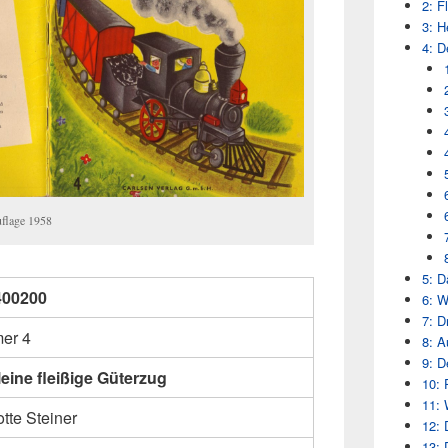
2: F
3: H
4: D
uflage 1958
5: 
400200
6: W
7: D
er 4
8: A
9: D
leine fleißige Güterzug
10: 
11: 
tte Steiner
12: 
13: 