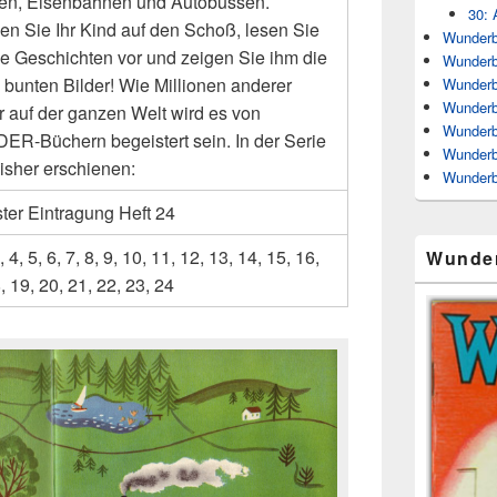
fen, Eisenbahnen und Autobussen.
30: 
n Sie Ihr Kind auf den Schoß, lesen Sie
Wunderb
ie Geschichten vor und zeigen Sie ihm die
Wunderb
 bunten Bilder! Wie Millionen anderer
Wunderb
Wunderb
r auf der ganzen Welt wird es von
Wunderb
R-Büchern begeistert sein. In der Serie
Wunderb
bisher erschienen:
Wunderb
ter Eintragung Heft 24
, 4, 5, 6, 7, 8, 9, 10, 11, 12, 13, 14, 15, 16,
Wunde
, 19, 20, 21, 22, 23, 24