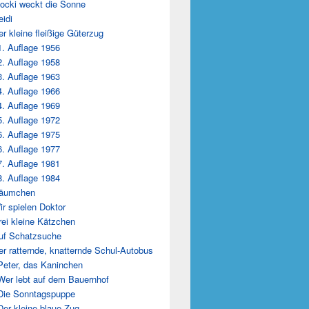
locki weckt die Sonne
eidi
er kleine fleißige Güterzug
1. Auflage 1956
2. Auflage 1958
3. Auflage 1963
4. Auflage 1966
4. Auflage 1969
5. Auflage 1972
6. Auflage 1975
6. Auflage 1977
7. Auflage 1981
8. Auflage 1984
Däumchen
ir spielen Doktor
rei kleine Kätzchen
uf Schatzsuche
er ratternde, knatternde Schul-Autobus
Peter, das Kaninchen
Wer lebt auf dem Bauernhof
Die Sonntagspuppe
Der kleine blaue Zug