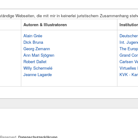
ständige Webseiten, die mit mir in keinerlei juristischem Zusammenhang steh
Autoren & Illustratoren
Instituti
Alain Grée
Deutschen 
Dick Bruna
Int. Jugen
Georg Zemann
The Europ
Ann Mari Sjögren
Grand Co
Robert Dallet
Carlsen Ve
Willy Schermelé
Virtuelle
Jeanne Lagarde
KVK - Karl
s Reserved.
Datenschutzerklärung