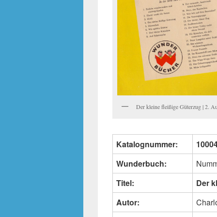
Der kleine fleißige Güterzug | 2. A
Katalognummer:
1000
Wunderbuch:
Numm
Titel:
Der k
Autor:
Charlo