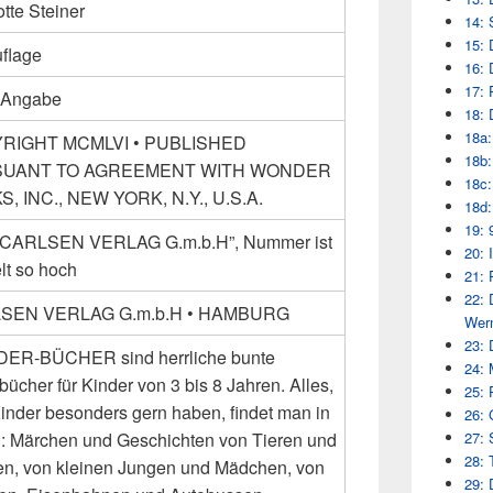
tte Steiner
14: 
15: 
uflage
16: 
17: 
 Angabe
18: 
18a:
RIGHT MCMLVI • PUBLISHED
18b:
UANT TO AGREEMENT WITH WONDER
18c:
, INC., NEW YORK, N.Y., U.S.A.
18d:
19: 
 “CARLSEN VERLAG G.m.b.H”, Nummer ist
20: 
lt so hoch
21: 
22: 
SEN VERLAG G.m.b.H • HAMBURG
Wern
23: 
ER-BÜCHER sind herrliche bunte
24: 
bücher für Kinder von 3 bis 8 Jahren. Alles,
25: 
inder besonders gern haben, findet man in
26: 
 : Märchen und Geschichten von Tieren und
27: 
28: 
n, von kleinen Jungen und Mädchen, von
29: 