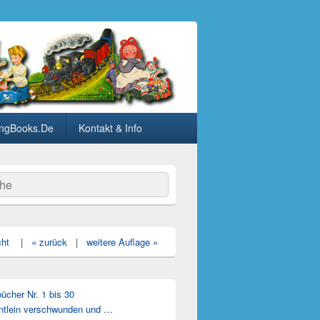
ngBooks.De
Kontakt & Info
he
cht
|
« zurück
|
weitere Auflage »
cher Nr. 1 bis 30
ntlein verschwunden und …