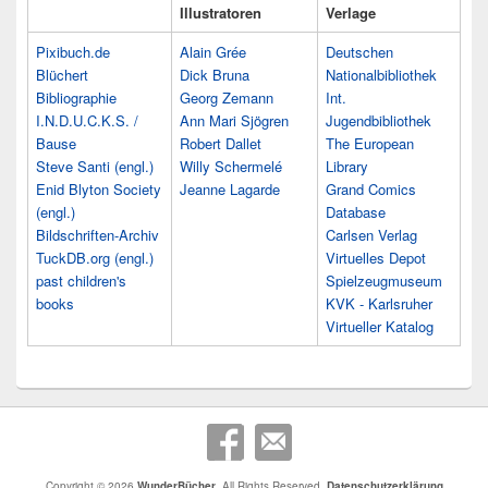
Illustratoren
Verlage
Pixibuch.de
Alain Grée
Deutschen
Blüchert
Dick Bruna
Nationalbibliothek
Bibliographie
Georg Zemann
Int.
I.N.D.U.C.K.S. /
Ann Mari Sjögren
Jugendbibliothek
Bause
Robert Dallet
The European
Steve Santi (engl.)
Willy Schermelé
Library
Enid Blyton Society
Jeanne Lagarde
Grand Comics
(engl.)
Database
Bildschriften-Archiv
Carlsen Verlag
TuckDB.org (engl.)
Virtuelles Depot
past children's
Spielzeugmuseum
books
KVK - Karlsruher
Virtueller Katalog
Copyright © 2026
WunderBücher
. All Rights Reserved.
Datenschutzerklärung