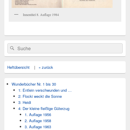
Innentitel 8. Auflage 1984
Primärer
Search
Suche
Seitenleisten
for:
Widget-
Bereich
Heftübersicht
|
« zurück
Wunderbücher Nr. 1 bis 30
1: Entlein verschwunden und …
2: Flocki weckt die Sonne
3: Heidi
4: Der kleine fleißige Güterzug
1. Auflage 1956
2. Auflage 1958
3. Auflage 1963