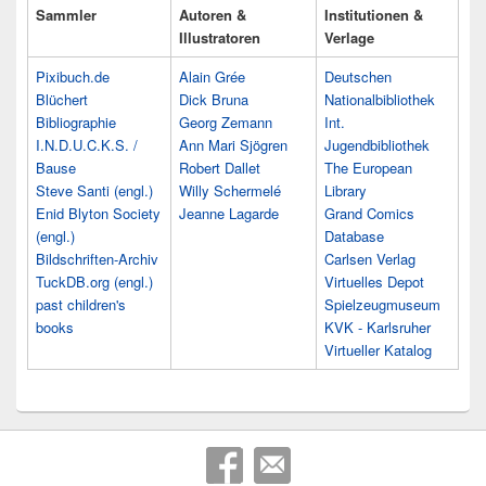
Sammler
Autoren &
Institutionen &
Illustratoren
Verlage
Pixibuch.de
Alain Grée
Deutschen
Blüchert
Dick Bruna
Nationalbibliothek
Bibliographie
Georg Zemann
Int.
I.N.D.U.C.K.S. /
Ann Mari Sjögren
Jugendbibliothek
Bause
Robert Dallet
The European
Steve Santi (engl.)
Willy Schermelé
Library
Enid Blyton Society
Jeanne Lagarde
Grand Comics
(engl.)
Database
Bildschriften-Archiv
Carlsen Verlag
TuckDB.org (engl.)
Virtuelles Depot
past children's
Spielzeugmuseum
books
KVK - Karlsruher
Virtueller Katalog