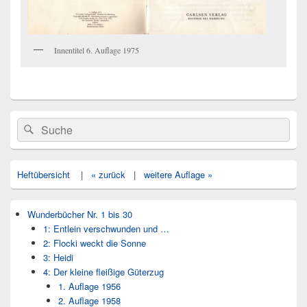
Innentitel 6. Auflage 1975
Primärer
Search
Suche
Seitenleisten
for:
Widget-
Bereich
Heftübersicht
|
« zurück
|
weitere Auflage »
Wunderbücher Nr. 1 bis 30
1: Entlein verschwunden und …
2: Flocki weckt die Sonne
3: Heidi
4: Der kleine fleißige Güterzug
1. Auflage 1956
2. Auflage 1958